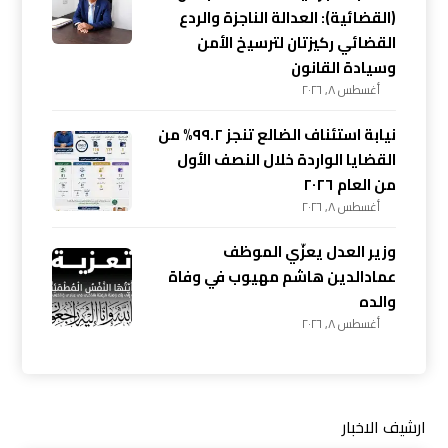
(القضائية): العدالة الناجزة والردع
القضائي ركيزتان لترسيخ الأمن
وسيادة القانون
أغسطس ٨, ٢٠٢٦
نيابة استئناف الضالع تنجز ٩٩.٢% من
القضايا الواردة خلال النصف الأول
من العام ٢٠٢٦
أغسطس ٨, ٢٠٢٦
وزير العدل يعزّي الموظف
عمادالدين هاشم مهيوب في وفاة
والده
أغسطس ٨, ٢٠٢٦
ارشيف الاخبار