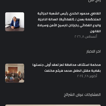
القاضي محمود الكلدي رئيس الشعبة الجزائية
المتخصّصة بعدن لـ (القضائية): العدالة الناجزة
والردع القضائي ركيزتان لترسيخ الأمن وسيادة
القانون
أغسطس ٨, ٢٠٢٦
اخر الاخبار
محكمة استئناف محافظة تعز تعقد أولى جلستها
بقضية مقتل الطفل محمد هيثم مكلفت
أكتوبر ٢٨, ٢٠٢٤
المشاركات عرض الشرائح