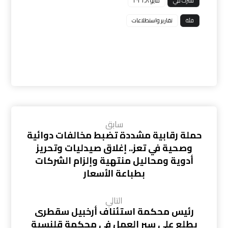
نشرت في
مايو ٨, ٢٠٢٦
فئة
تقارير واستطلاعات
فيسبوك
إغلاق
بينتريست
رديت
ديليشس
واتس
اب
تيليجرام
بريد إلكتروني
طباعة
رابط مختصر
سابق
حملة رقابية مشددة تضبط مخالفات دوائية
وصحية في تعز.. إغلاق صيدليات وتحريز
أدوية ومحاليل منتهية وإلزام الشركات
بطباعة الأسعار
التالي
رئيس محكمة استئناف أرخبيل سقطرى
يطلع على سير العمل في محكمة قلنسية