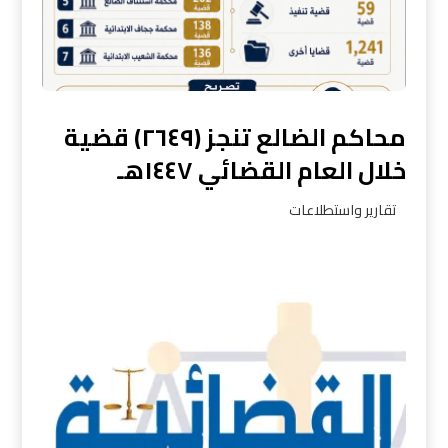
محاكم الضالع تنجز (٢٦٤٩) قضية
خلال العام القضائي ١٤٤٧هـ
تقارير واستطلاعات