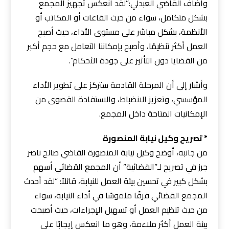
وأضاف القاضي العبدلي:”لقد انعكس تجهيز المجمع
بشكل متكامل، سواء من حيث القاعات أو المكاتب أو
الأنظمة، بشكل مباشر على مستوى الأداء، حيث أصبح
العمل أكثر تنظيمًا، وأصبح بإمكاننا التعامل مع حجم أكبر
من القضايا دون التأثير على جودة الأحكام”.
وأشار إلى أن المرحلة القادمة ستركز على تطوير الأداء
المؤسسي، وتعزيز الانضباط، والاستفادة القصوى من
الإمكانيات المتاحة داخل المجمع.
* تصريح وكيل نيابة المنصورة
من جانبه، أوضح وكيل نيابة المنصورة القاضي صالح ناصر
جرز في تصريح لـ”القضائية” أن المجمع القضائي أسهم
بشكل كبير في تحسين بيئة العمل للنيابة، قائلاً: “لقد أحدث
المجمع القضائي فرقًا ملموسًا في أداء النيابة، سواء
من حيث تنظيم العمل أو تسهيل الإجراءات، حيث أصبحت
بيئة العمل أكثر ملاءمة، وهو ما انعكس إيجابًا على