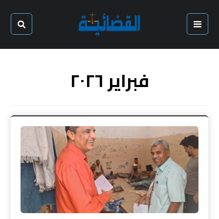
فبراير ٢٠٢٦