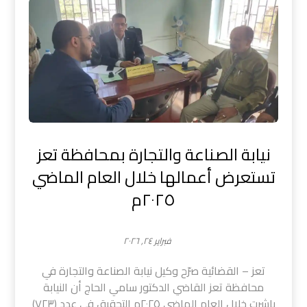
نيابة الصناعة والتجارة بمحافظة تعز
تستعرض أعمالها خلال العام الماضي
٢٠٢٥م
فبراير ٢٤, ٢٠٢٦
تعز – القضائية صرّح وكيل نيابة الصناعة والتجارة في
محافظة تعز القاضي الدكتور سامي الحاج أن النيابة
باشرت خلال العام الماضي ٢٠٢٥م التحقيق في عدد (٧٢٣)