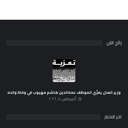
رائج الآن
وزير العدل يعزّي الموظف عمادالدين هاشم مهيوب في وفاة والده
أغسطس ٨, ٢٠٢٦
اخر الاخبار