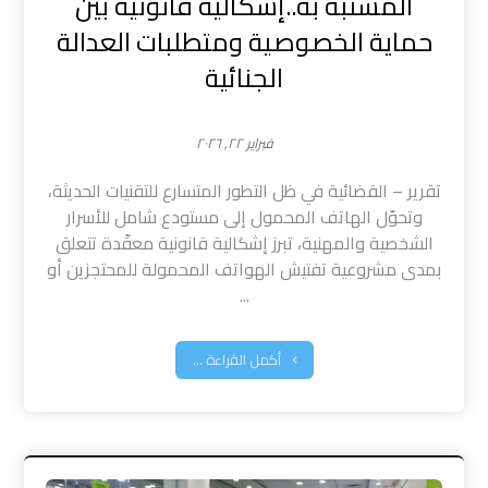
المشتبه به..إشكالية قانونية بين
حماية الخصوصية ومتطلبات العدالة
الجنائية
فبراير ٢٢, ٢٠٢٦
تقرير – القضائية في ظل التطور المتسارع للتقنيات الحديثة،
وتحوّل الهاتف المحمول إلى مستودع شامل للأسرار
الشخصية والمهنية، تبرز إشكالية قانونية معقّدة تتعلق
بمدى مشروعية تفتيش الهواتف المحمولة للمحتجزين أو
...
أكمل القراءة ...