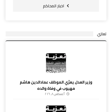
اخبار المحاكم
تعازي
وزير العدل يعزّي الموظف عمادالدين هاشم
مهيوب في وفاة والده
أغسطس ٨, ٢٠٢٦