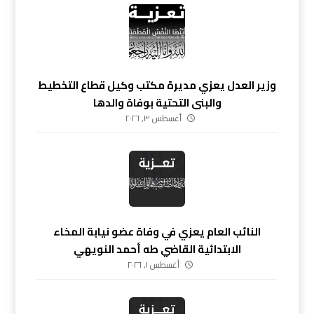
وزير العدل يعزي مديرة مكتب وكيل قطاع التخطيط
والبنى التحتية بوفاة والدها
أغسطس ٣, ٢٠٢٦
النائب العام يعزي في وفاة عضو نيابة المخاء
الابتدائية القاضي طه أحمد النويهي
أغسطس ١, ٢٠٢٦