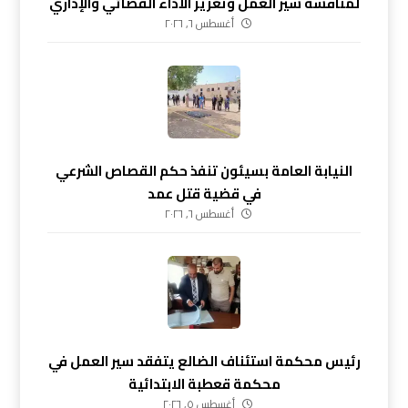
لمناقشة سير العمل وتعزيز الأداء القضائي والإداري
أغسطس ٦, ٢٠٢٦
النيابة العامة بسيئون تنفذ حكم القصاص الشرعي
في قضية قتل عمد
أغسطس ٦, ٢٠٢٦
رئيس محكمة استئناف الضالع يتفقد سير العمل في
محكمة قعطبة الابتدائية
أغسطس ٥, ٢٠٢٦