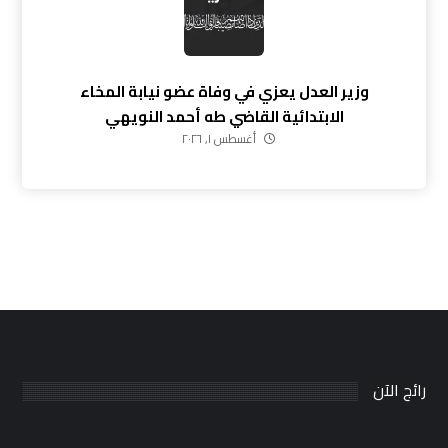
وزير العدل يعزي في وفاة عضو نيابة المخاء
الابتدائية القاضي طه أحمد النويهي
أغسطس ١, ٢٠٢٦
رائج الآن