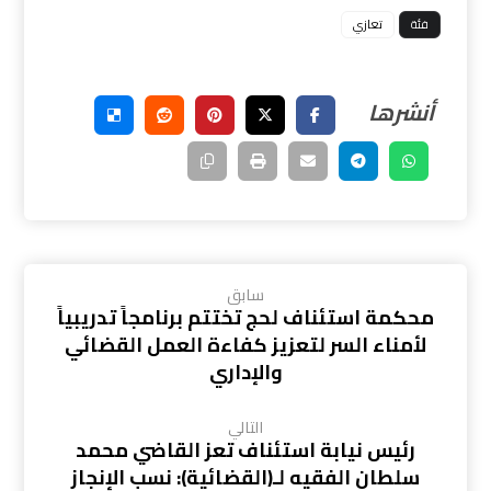
فئة
تعازي
سابق
محكمة استئناف لحج تختتم برنامجاً تدريبياً
لأمناء السر لتعزيز كفاءة العمل القضائي
والإداري
التالي
رئيس نيابة استئناف تعز القاضي محمد
سلطان الفقيه لـ(القضائية): نسب الإنجاز