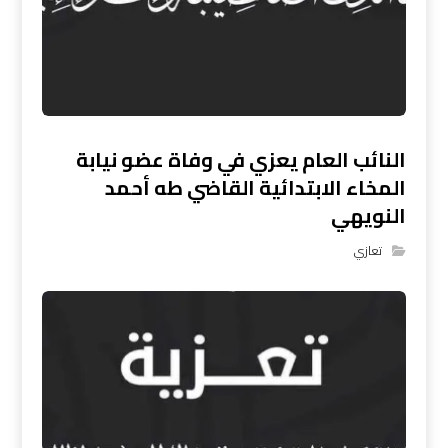
النائب العام يعزي في وفاة عضو نيابة
المخاء الابتدائية القاضي طه أحمد
النويهي
تعازي