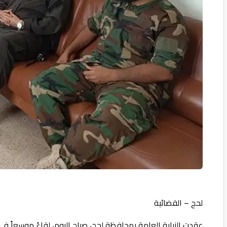
لحج – القضائية
عقدت النيابة العامة بمحافظة لحج، صباح اليوم، لقاءً موسعاً ف