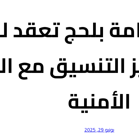
امة بلحج تعقد لق
ز التنسيق مع ال
الأمنية
يونيو 29, 2025