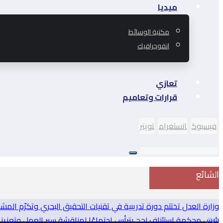
ميديا
مكتبة الوسائط
انفوجرافيك
تعازي
قرارات وتعاميم
فيسبوك
انستغرام
تويتر
الشائع
وزارة العدل تختتم دورة تدريبية في تقنيات التحقيق البحري وتكرّم المش
رئيس محكمة استئناف لحج يترأس اجتماعًا لمناقشة سير العمل وتعزيز ا