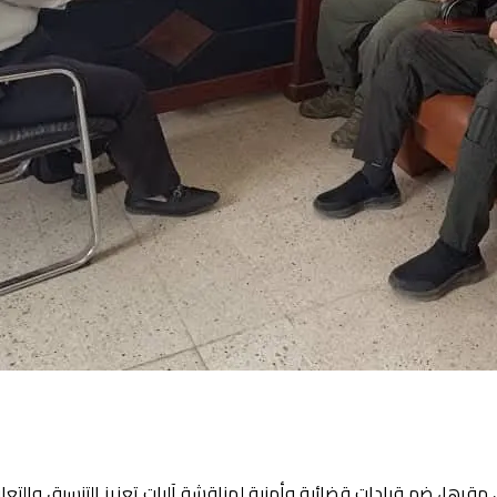
ي مقرها، ضم قيادات قضائية وأمنية لمناقشة آليات تعزيز التنسيق والتعا