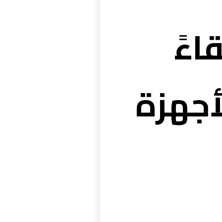
اءً
أجهزة