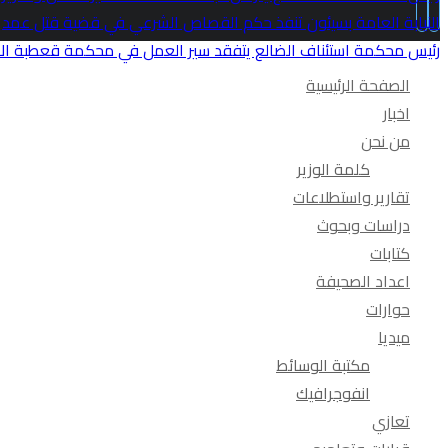
النيابة العامة بسيئون تنفذ حكم القصاص الشرعي في قضية قتل عمد
رئيس محكمة استئناف الضالع يتفقد سير العمل في محكمة قعطبة الاب
الصفحة الرئيسية
اخبار
من نحن
كلمة الوزير
تقارير واستطلاعات
دراسات وبحوث
كتابات
اعداد الصحيفة
حوارات
ميديا
مكتبة الوسائط
انفوجرافيك
تعازي