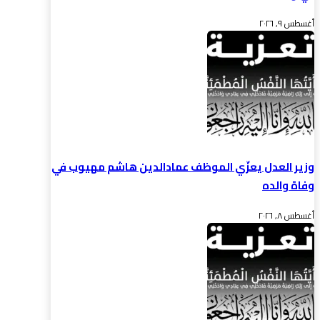
أغسطس ٩, ٢٠٢٦
وزير العدل يعزّي الموظف عمادالدين هاشم مهيوب في
وفاة والده
أغسطس ٨, ٢٠٢٦