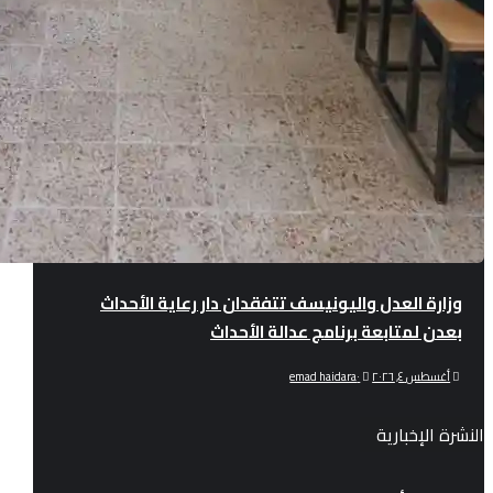
وزارة العدل واليونيسف تتفقدان دار رعاية الأحداث
بعدن لمتابعة برنامج عدالة الأحداث
أغسطس ٤, ٢٠٢٦
٠
emad haidara
النشرة الإخبارية