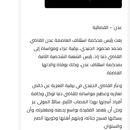
عدن – القضائية
بعث رئيس محكمة استئناف العاصمة عدن القاضي
محمد محمود الجنيدي، برقية عزاء ومواساة إلى
القاضي دنيا زاد، رئيس الشعبة الشخصية الثانية
بمحكمة استئناف عدن، وذلك بوفاة والدتها
الفاضلة.
وعبّر القاضي الجنيدي في برقية التعزية عن خالص
تعازيه وعظيم مواساته للقاضي دنيا توكل وكافة
أفراد أسرتها بهذا المصاب الأليم، سائلاً المولى عز
وجل أن يتغمد الفقيدة بواسع رحمته ومغفرته، وأن
يسكنها فسيح جناته، ويلهم أهلها وذويها الصبر
والسلوان.