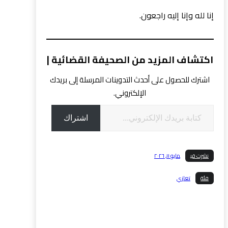
إنا لله وإنا إليه راجعون.
اكتشاف المزيد من الصحيفة القضائية |
اشترك للحصول على أحدث التدوينات المرسلة إلى بريدك
الإلكتروني.
كتابة بريدك الإلكتروني...
اشتراك
نشرت في
مايو ١١, ٢٠٢٦
فئة
تعازي
فيسبوك
إغلاق
بينتريست
رديت
ديليشس
واتس
اب
تيليجرام
بريد إلكتروني
طباعة
رابط مختصر