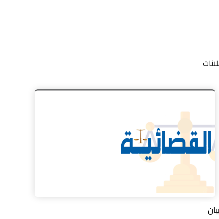
لانات
يان