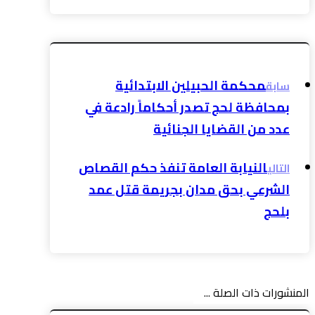
محكمة الحبيلين الابتدائية
سابق
بمحافظة لحج تصدر أحكاماً رادعة في
عدد من القضايا الجنائية
النيابة العامة تنفذ حكم القصاص
التالي
الشرعي بحق مدان بجريمة قتل عمد
بلحج
المنشورات ذات الصلة ...