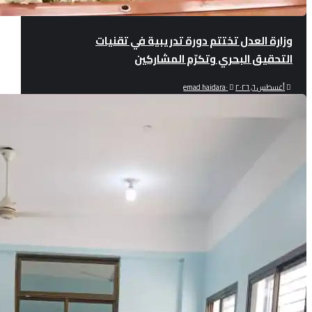
وزارة العدل تختتم دورة تدريبية في تقنيات
التحقيق البحري وتكرّم المشاركين
أغسطس ٦, ٢٠٢٦
٠
emad haidara