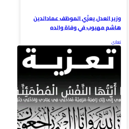
وزير العدل يعزّي الموظف عمادالدين
هاشم مهيوب في وفاة والده
تعازي