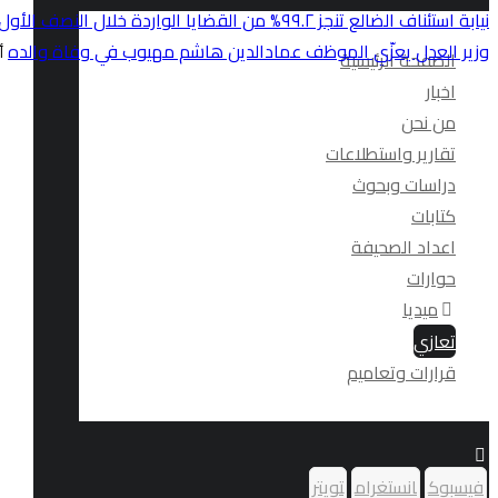
نيابة استئناف الضالع تنجز ٩٩.٢% من القضايا الواردة خلال النصف الأول من العام ٢٠٢٦
وزير العدل يعزّي الموظف عمادالدين هاشم مهيوب في وفاة والده
أ
الصفحة الرئيسية
اخبار
من نحن
تقارير واستطلاعات
دراسات وبحوث
كتابات
اعداد الصحيفة
حوارات
ميديا
تعازي
قرارات وتعاميم
فيسبوك
انستغرام
تويتر