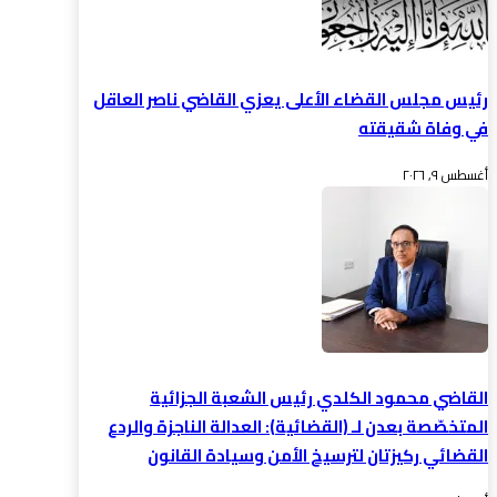
رئيس مجلس القضاء الأعلى يعزي القاضي ناصر العاقل
في وفاة شقيقته
أغسطس ٩, ٢٠٢٦
القاضي محمود الكلدي رئيس الشعبة الجزائية
المتخصّصة بعدن لـ (القضائية): العدالة الناجزة والردع
القضائي ركيزتان لترسيخ الأمن وسيادة القانون