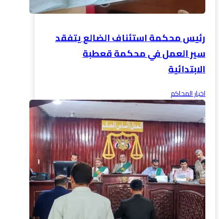
رئيس محكمة استئناف الضالع يتفقد
سير العمل في محكمة قعطبة
الابتدائية
اخبار المحاكم