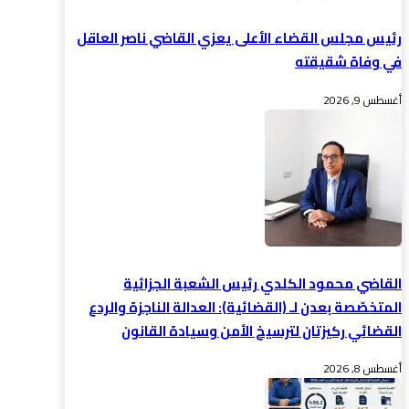
رئيس مجلس القضاء الأعلى يعزي القاضي ناصر العاقل
في وفاة شقيقته
أغسطس 9, 2026
القاضي محمود الكلدي رئيس الشعبة الجزائية
المتخصّصة بعدن لـ (القضائية): العدالة الناجزة والردع
القضائي ركيزتان لترسيخ الأمن وسيادة القانون
أغسطس 8, 2026