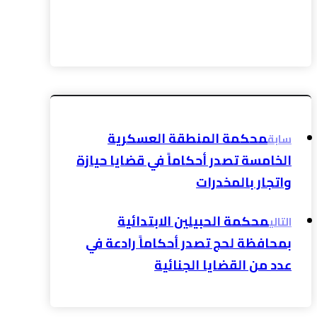
فيسبوك
إغلاق
بينتريست
رديت
ديليشس
واتس
اب
تيليجرام
بريد إلكتروني
طباعة
رابط مختصر
محكمة المنطقة العسكرية
سابق
الخامسة تصدر أحكاماً في قضايا حيازة
واتجار بالمخدرات
محكمة الحبيلين الابتدائية
التالي
بمحافظة لحج تصدر أحكاماً رادعة في
عدد من القضايا الجنائية