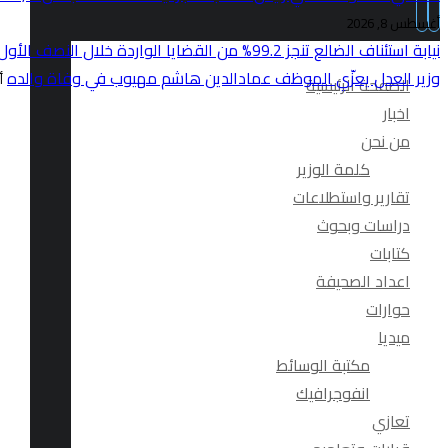
أغسطس 8, 2026
نيابة استئناف الضالع تنجز 99.2% من القضايا الواردة خلال النصف الأول من العام 2026
وزير العدل يعزّي الموظف عمادالدين هاشم مهيوب في وفاة والده
أ
الصفحة الرئيسية
اخبار
من نحن
كلمة الوزير
تقارير واستطلاعات
دراسات وبحوث
كتابات
اعداد الصحيفة
حوارات
ميديا
مكتبة الوسائط
انفوجرافيك
تعازي